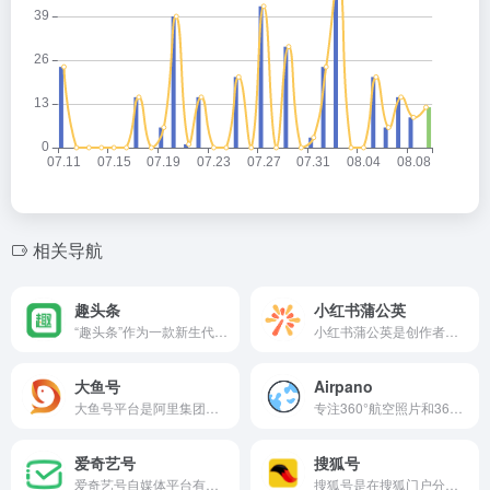
相关导航
趣头条
小红书蒲公英
“趣头条”作为一款新生代内容资讯APP，倡导“让您的阅读更有价值”的运营理念，并通过大数据算法和云计算等技术，为用户提供感兴趣、有价值的个性化内容及服务。
小红书蒲公英是创作者商业合作的服务平台，有笔记合作/好物体验/直播带货等多样的合作方式。申请成为创作者的条件：粉丝量超过5000、在过去6个月发布过10篇或以上自然阅读量超过2000的笔记、且无违规行为的用户。
大鱼号
Airpano
大鱼号平台是阿里集团内的综合型媒体内容生产运营平台，我们致力为广大媒体内容生产者提供内容“一点生产、多端分发”服务。
专注360°航空照片和360°视频，AirPano是一个由俄罗斯摄影师团队创建的VR项目，是世界上最大的虚拟旅游资源(按地理覆盖范围、航空照片数量以及图像的艺术和技术质量计算)，具有360°全景和360°鸟瞰拍摄的最高质量视频。
爱奇艺号
搜狐号
爱奇艺号自媒体平台有多样的内容创作身份：文学、轻小说、漫画、百科、直播，多种分成模式，让创作看得到收益。更强大的产品，助你创作无忧。
搜狐号是在搜狐门户分类内容的入驻、发布和分发全平台，有搜狐网、手机搜狐网和搜狐新闻三个推广内容的客户端平台。