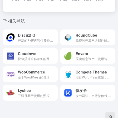
相关导航
Discuz! Q
RoundCube
开源的PHP内容付费轻社区，Discuz! Q 的前后端完全分离，后端基于 Laravel，前端基于 Vue.js 和 uni-app，易于二次开发和扩展。
免费的开源网络邮件解决方案，具有类似桌面的用户界面，易于安装/配置，可在标准LAMPP服务器上运行。外观使用最新的 Web 标准来呈现功能强大且可自定义的 UI。
Cloudreve
Envato
快速搭建公私兼备的网盘系统。
买卖创意资产，使用智能设计模板，学习创意技能，甚至雇用自由职业者。Envato有行业领先的市场和无限制的订阅服务，可帮助创意者更快地完成项目。
WooCommerce
Compete Themes
基于WordPress的灵活的开源商务解决方案。使中小型企业能够快速建立他们想要的商店并在线销售。
推荐WordPress主题，讲述如何搭建适合自己的网站，如何选择更好的主题和工具。
Lychee
快发卡
开源且易于使用的照片管理系统，可以在服务器上运行，以管理和共享照片。
发卡网站，支持微信/支付宝/QQ收款，每天定时结算，可以很快搭建虚拟产品商店。