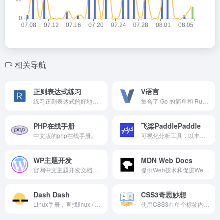
相关导航
正则表达式练习
V语言
练习正则表达式的好地方。
集合了 Go 的简单和 Rust 的安全特性的新语言。
PHP在线手册
飞桨PaddlePaddle
中文版的php在线手册。
可视化分析工具，以丰富图表呈现训练参数变化趋势、模型结构、数据样本、高维数据分布等，帮助用户清晰直观地理解深度学习模型训练过程及模型结构，进而实现高效的模型优化。VisualDL，即 Visualize the Deep Learning。
WP主题开发
MDN Web Docs
官网中文主题开发文档。wordpress主题创建文档。
提供Web技术和促进Web技术软件的不断发展的学习平台。
Dash Dash
CSS3奇思妙想
Linux手册，查找linux / unix命令的网站。
使用CSS3在单个标签内实现各类图形（github项目）。