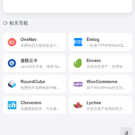
相关导航
OneNav
Emlog
本网站的主题就是这个，导航网站中最好用的，目前已经是3.x版本，安装之后需要激活使用。
一款基于PHP和MySQL的博客及CMS建站系统，建站追求快速、稳定、简单、舒适。
值联云卡
Envato
Java语言开发，使用 Spring boot 框架构建的发卡系统（未测试和搭建，仅作收集）。
买卖创意资产，使用智能设计模板，学习创意技能，甚至雇用自由职业者。Envato有行业领先的市场和无限制的订阅服务，可帮助创意者更快地完成项目。
RoundCube
WooCommerce
免费的开源网络邮件解决方案，具有类似桌面的用户界面，易于安装/配置，可在标准LAMPP服务器上运行。外观使用最新的 Web 标准来呈现功能强大且可自定义的 UI。
基于WordPress的灵活的开源商务解决方案。使中小型企业能够快速建立他们想要的商店并在线销售。
Chevereto
Lychee
自建图床程序，可在服务器搭建部署图床系统，建立图片分享网站。
开源且易于使用的照片管理系统，可以在服务器上运行，以管理和共享照片。