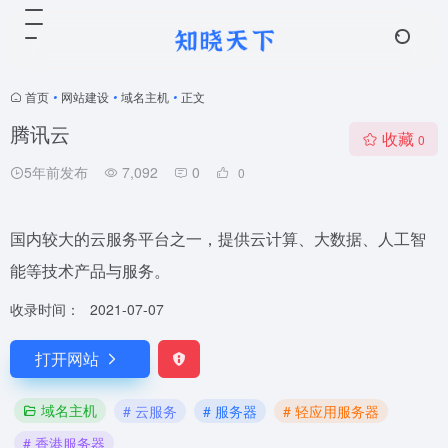
首页
•
网站建设
•
域名主机
•
正文
腾讯云
收藏
0
5年前发布
7,092
0
0
国内较大的云服务平台之一，提供云计算、大数据、人工智
能等技术产品与服务。
收录时间：
2021-07-07
打开网站
域名主机
# 云服务
# 服务器
# 轻应用服务器
# 香港服务器