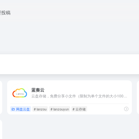
要投稿
蓝奏云
云盘存储，免费分享小文件（限制为单个文件的大小100M），适合分享app、文档、压缩包（不支持图片格式文件直接上传）等小文件。
网盘云盘
# lanzou
# lanzouyun
# 云存储