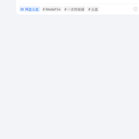
网盘云盘
# MediaFire
# 一次性链接
# 云盘