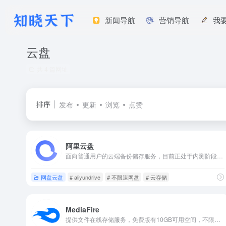
新闻导航
营销导航
我
云盘
共 4 篇网址
排序
发布
更新
浏览
点赞
阿里云盘
面向普通用户的云端备份储存服务，目前正处于内测阶段。注册的用户有100G的存储空间，完成任务可以解锁共576G的永久空间和300G的有效期为1年的空间，无广告，无速度限制。
网盘云盘
# aliyundrive
# 不限速网盘
# 云存储
MediaFire
提供文件在线存储服务，免费版有10GB可用空间，不限制下载速度，国内访问较慢。可以使用一次性链接共享文件，收件人将无法与其他任何人共享链接（专业版可管理分享的一次性连接）。