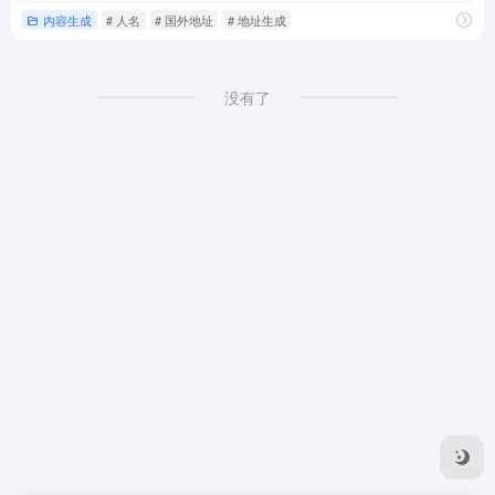
内容生成
# 人名
# 国外地址
# 地址生成
没有了