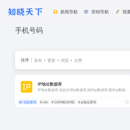
新闻导航
营销导航
我
手机号码
共 1 篇网址
排序
发布
更新
浏览
点赞
IP地址数据库
IP地址数据库,包括全球ip数据库,国内ip数据库,国外ip数据库,txt+dat格式以及掩码cidr格式),最新行政区划数据库(全国省市区、邮编、区号、拼音、经纬度),最新手机号段归属地数据库,每月发行最新版!
信息查询
# cdn
# CIDR格式IP段
# ip地址查询