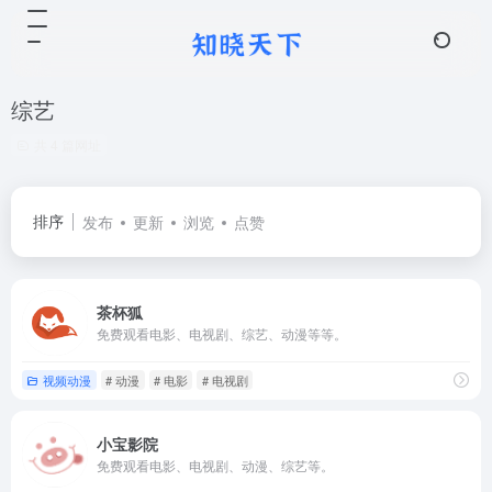
综艺
共 4 篇网址
排序
发布
更新
浏览
点赞
茶杯狐
免费观看电影、电视剧、综艺、动漫等等。
视频动漫
# 动漫
# 电影
# 电视剧
小宝影院
免费观看电影、电视剧、动漫、综艺等。