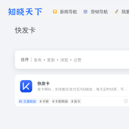
新闻导航
营销导航
我
快发卡
共 1 篇网址
排序
发布
更新
浏览
点赞
快发卡
发卡网站，支持微信/支付宝/QQ收款，每天定时结算，可以很快搭建虚拟产品商店。
主题框架
# 卡密
# 卡密商城
# 发卡