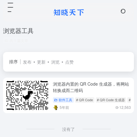
浏览器工具
共 1 篇文章
排序
发布
更新
浏览
点赞
浏览器内置的 QR Code 生成器，将网站
转换成而二维码
软件工具
# QR Code
# QR Code 生成器
# 二
5年前
12,563
没有了