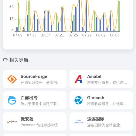
相关导航
SourceForge
Asiabill
开源项目公开、分享的开源网站，有国内外各种语言的开源项目。SF为开源项目的大本营，SF托管至少28万个开源项目。
跨境支付服务，提供跨境收款，全球支付，国际信用卡收单，海外本地支付，独立站收款。
白鲸出海
Glocash
致力于服务中国泛互联网企业走向海外的综合服务平台，目前白鲸出海涵盖资讯（快讯、7×24h、问答和话题等）、数据（公司、产品、资本、榜单、专辑和投放等）、服务（合作、招聘、活动、投融资和众创空间等）以及社群社区等共四大模块。
跨境收款服务，在线聚合支付服务商，支持全球300多种本地支付方式，每笔成功支付的订单将收取3.5%/4.5% + 0.3 USD。
派安盈
连连国际
Payoneer能提供多种安全快速的跨境收款方案，支持多店铺管理，提前放款服务。
连连国际为全球企业、机构与个人搭建数字化的支付与服务协作网络、开展全球跨境业务，业务涵盖跨境支付、全球收单、资金分发、汇兑服务、跨境物流等。