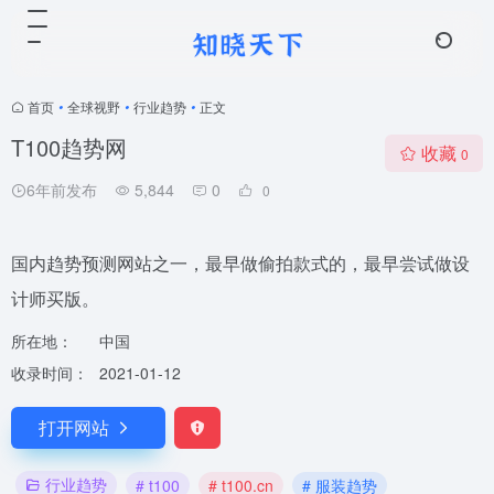
首页
•
全球视野
•
行业趋势
•
正文
T100趋势网
收藏
0
6年前发布
5,844
0
0
国内趋势预测网站之一，最早做偷拍款式的，最早尝试做设
计师买版。
所在地：
中国
收录时间：
2021-01-12
打开网站
行业趋势
# t100
# t100.cn
# 服装趋势