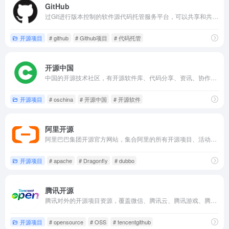
GitHub
过Git进行版本控制的软件源代码托管服务平台，可以共享和共同开发软件。
开源项目
# github
# Github项目
# 代码托管
开源中国
中国的开源技术社区，有开源软件库、代码分享、资讯、协作翻译、讨论区和博客等频道内容，提供发现、使用、交流的开源技术平台。
开源项目
# oschina
# 开源中国
# 开源软件
阿里开源
阿里巴巴集团开源官方网站，集合阿里的所有开源项目、活动及博客。
开源项目
# apache
# Dragonfly
# dubbo
腾讯开源
腾讯对外的开源项目资源，覆盖微信、腾讯云、腾讯游戏、腾讯AI、腾讯安全等相关领域。
开源项目
# opensource
# OSS
# tencentgithub