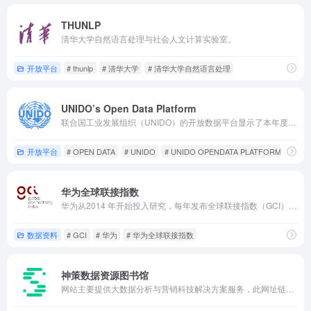
THUNLP
清华大学自然语言处理与社会人文计算实验室。
开放平台
# thunlp
# 清华大学
# 清华大学自然语言处理
UNIDO’s Open Data Platform
联合国工业发展组织（UNIDO）的开放数据平台显示了本年度所有正在进行的方案和项目，工发组织宗旨是同170多个成员国合作促进和加速发展中国家的工业化进程及实施可持续性发展战略。
开放平台
# OPEN DATA
# UNIDO
# UNIDO OPENDATA PLATFORM
华为全球联接指数
华为从2014 年开始投入研究，每年发布全球联接指数（GCI）报告，持续探索 CT技术的创新与应用如何驱动国家经济发展，并积极与知名高校、智库、行业协会等在数字经济研究领域开放合作，旨在为数字化转型提供权威、客观的量化与评估建议。
数据资料
# GCI
# 华为
# 华为全球联接指数
神策数据资源图书馆
网站主要提供大数据分析与营销科技解决方案服务，此网址链接至行业报告页面。