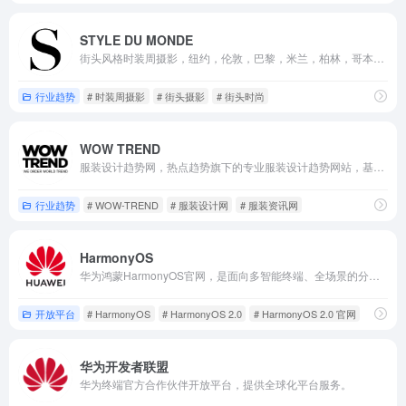
STYLE DU MONDE
街头风格时装周摄影，纽约，伦敦，巴黎，米兰，柏林，哥本哈根，斯德哥尔摩。流行，街拍，图片，街景，街头时尚，模特。
行业趋势
# 时装周摄影
# 街头摄影
# 街头时尚
WOW TREND
服装设计趋势网，热点趋势旗下的专业服装设计趋势网站，基于流行趋势与设计企划为一体的立体资讯服务平台，为服装企业和设计师提供专业的服装流行趋势、服装设计企划、主题、色彩、图案、面料、款式、工艺趋势等分析报告。
行业趋势
# WOW-TREND
# 服装设计网
# 服装资讯网
HarmonyOS
华为鸿蒙HarmonyOS官网，是面向多智能终端、全场景的分布式操作系统，创新出手机与PC的多屏协同、手机与大屏甚至是无人机的畅连视频通话等体验。HarmonyOS 2.0不仅包括了分布式能力的重大升级如：分布式应用框架、分布式软总线、分布式数据管理、分布式安全等都有相应的能力增强，还纳入了持续积累的技术创新包括GPU Turbo、EROFS、F2FS、确定时延引擎等。同时还为开发者提供了SDK、文档、工具模拟器等全面使能应用和设备合作伙伴。
开放平台
# HarmonyOS
# HarmonyOS 2.0
# HarmonyOS 2.0 官网
华为开发者联盟
华为终端官方合作伙伴开放平台，提供全球化平台服务。