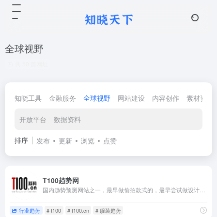
全球视野
共 50 篇网址
知晓工具
金融服务
全球视野
网站建设
内容创作
素材资源
开放平台
数据资料
排序
发布
更新
浏览
点赞
T100趋势网
国内趋势预测网站之一，最早做偷拍款式的，最早尝试做设计师买版。
行业趋势
# t100
# t100.cn
# 服装趋势