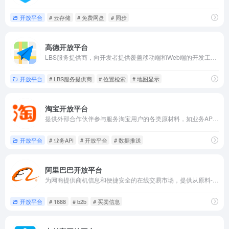
开放平台
# 云存储
# 免费网盘
# 同步
高德开放平台
LBS服务提供商，向开发者提供覆盖移动端和Web端的开发工具，通过调用开发包或接口即可在应用或网页中实现地图显示、标注、位置检索等功能。
开放平台
# LBS服务提供商
# 位置检索
# 地图显示
淘宝开放平台
提供外部合作伙伴参与服务淘宝用户的各类原材料，如业务API、账号体系、数据推送、奇门网关等。
开放平台
# 业务API
# 开放平台
# 数据推送
阿里巴巴开放平台
为网商提供商机信息和便捷安全的在线交易市场，提供从原料-生产-加工-现货等一系列的供应产品和服务。
开放平台
# 1688
# b2b
# 买卖信息