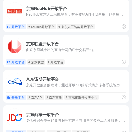
京东NeuHub开放平台
NeuHub京东人工智能平台，有免费的API可以使用，但是每天有限额。
开放平台
# neuhub开放平台
# 京东人工智能开放平台
京东联盟开放平台
由京东商城推出的面向全网的广告交易平台。
开放平台
# 京东联盟
# 开放平台
京东宙斯开放平台
京东开放服务的载体，通过开放API的形式将京东各系统能力对外开放，面向开发者提供商品、交易、仓储、物流、售后等京东技术服务能力，支持京东商家、ISV、个人及合作伙伴的业务系统与京东系统进行无缝对接。
开放平台
# 京东API
# 京东宙斯
# 京东宙斯开发者中心
京东商家开放平台
提供外部合作伙伴参与服务京东所有用户的各类工具和服务，例如API、消息推送服务、账号体系、数据安全等。