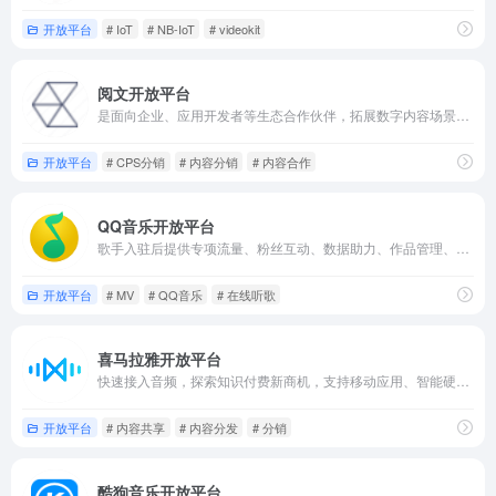
开放平台
# IoT
# NB-IoT
# videokit
阅文开放平台
是面向企业、应用开发者等生态合作伙伴，拓展数字内容场景，提供内容与流量变现能力。
开放平台
# CPS分销
# 内容分销
# 内容合作
QQ音乐开放平台
歌手入驻后提供专项流量、粉丝互动、数据助力、作品管理、创作变现等服务。
开放平台
# MV
# QQ音乐
# 在线听歌
喜马拉雅开放平台
快速接入音频，探索知识付费新商机，支持移动应用、智能硬件、车载应用、网页应用接入。
开放平台
# 内容共享
# 内容分发
# 分销
酷狗音乐开放平台