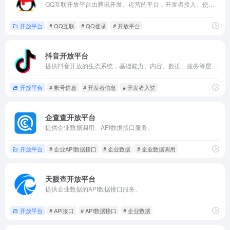
QQ互联开放平台由腾讯开发、运营的平台，开发者接入、使用平台的相关API接口后，QQ用户可以直接登录、使用开发者产品。
开放平台
# QQ互联
# QQ登录
# 开放平台
抖音开放平台
提供抖音开放的生态系统，基础能力、内容、数据、服务等层面的解决方案。
开放平台
# 帐号信息
# 开发者信息
# 开发者入驻
企查查开放平台
提供企业数据调用、API数据接口服务。
开放平台
# 企业API数据接口
# 企业数据
# 企业数据调用
天眼查开放平台
提供企业数据的API数据接口服务。
开放平台
# API接口
# API数据接口
# 企业数据