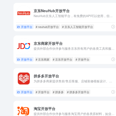
京东NeuHub开放平台
NeuHub京东人工智能平台，有免费的API可以使用，但是每天有限额。
开放平台
# neuhub开放平台
# 京东人工智能开放平台
京东商家开放平台
提供外部合作伙伴参与服务京东所有用户的各类工具和服务，例如API、消息推送服务、账号体系、数据安全等。
开放平台
# 京东商家
# 京东开放平台
# 开放平台
拼多多开放平台
为拼多多商家提供售前/售后客服、店铺装修模板设计、推广托管、代运营等服务。
开放平台
# 开放平台
# 拼多多
# 拼多多开放平台
淘宝开放平台
提供外部合作伙伴参与服务淘宝用户的各类原材料，如业务API、账号体系、数据推送、奇门网关等。