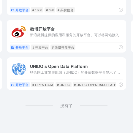
开放平台
# 1688
# b2b
# 买卖信息
微博开放平台
新浪微博提供的应用和服务的开放平台。可以将网站接入微博平台，有助于推广产品，增加网站/应用的流量、拓展新用户，获得收益。
开放平台
# 开放平台
# 微博开放平台
UNIDO’s Open Data Platform
联合国工业发展组织（UNIDO）的开放数据平台显示了本年度所有正在进行的方案和项目，工发组织宗旨是同170多个成员国合作促进和加速发展中国家的工业化进程及实施可持续性发展战略。
开放平台
# OPEN DATA
# UNIDO
# UNIDO OPENDATA PLATFORM
没有了