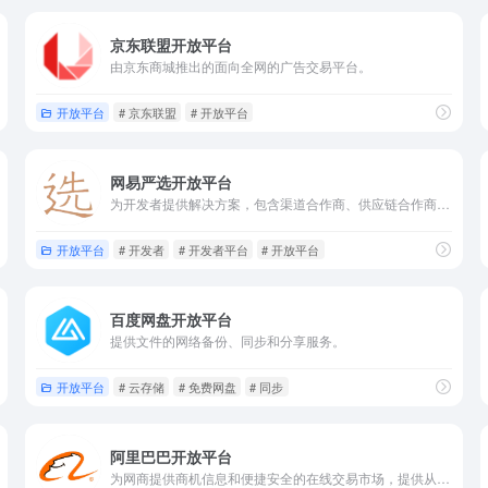
京东联盟开放平台
由京东商城推出的面向全网的广告交易平台。
开放平台
# 京东联盟
# 开放平台
网易严选开放平台
为开发者提供解决方案，包含渠道合作商、供应链合作商、服务合作商相关文档。
开放平台
# 开发者
# 开发者平台
# 开放平台
百度网盘开放平台
提供文件的网络备份、同步和分享服务。
开放平台
# 云存储
# 免费网盘
# 同步
阿里巴巴开放平台
为网商提供商机信息和便捷安全的在线交易市场，提供从原料-生产-加工-现货等一系列的供应产品和服务。