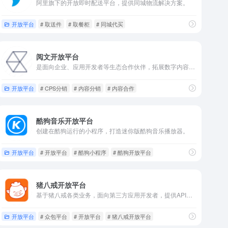
阿里旗下的开放即时配送平台，提供同城物流解决方案。
开放平台
# 取送件
# 取餐柜
# 同城代买
阅文开放平台
是面向企业、应用开发者等生态合作伙伴，拓展数字内容场景，提供内容与流量变现能力。
开放平台
# CPS分销
# 内容分销
# 内容合作
酷狗音乐开放平台
创建在酷狗运行的小程序，打造迷你版酷狗音乐播放器。
开放平台
# 开放平台
# 酷狗小程序
# 酷狗开放平台
猪八戒开放平台
基于猪八戒各类业务，面向第三方应用开发者，提供API接口和相关开发环境的开放平台。
开放平台
# 众包平台
# 开放平台
# 猪八戒开放平台