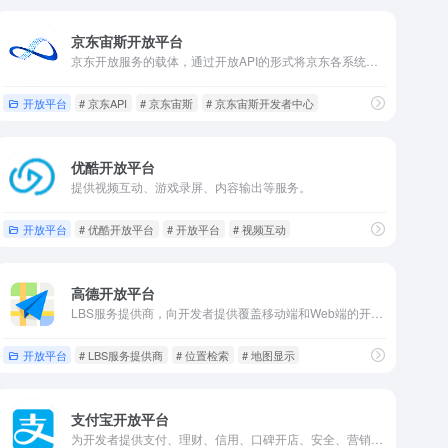
京东宙斯开放平台
京东开放服务的载体，通过开放API的形式将京东各系统能力对外开放，面向开发者提供商品、交易、仓储、物流、售后等京东技术服务能力，支持京东商家、ISV、个人及合作伙伴的业务系统与京东系统进行无缝对接。
开放平台
# 京东API
# 京东宙斯
# 京东宙斯开发者中心
优酷开放平台
提供视频互动、游戏录屏、内容输出等服务。
开放平台
# 优酷开放平台
# 开放平台
# 视频互动
高德开放平台
LBS服务提供商，向开发者提供覆盖移动端和Web端的开发工具，通过调用开发包或接口即可在应用或网页中实现地图显示、标注、位置检索等功能。
开放平台
# LBS服务提供商
# 位置检索
# 地图显示
支付宝开放平台
为开发者提供支付、理财、信用、口碑开店、安全、营销、社交等各类能力及行业解决方案，可以在此网站找到开发者、服务商、渠道商需要的能力、帮助及服务。