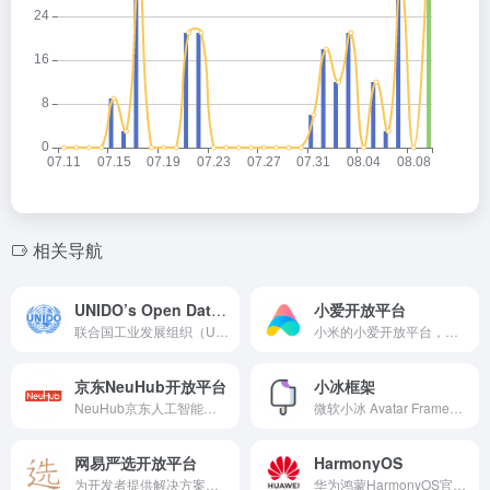
相关导航
UNIDO’s Open Data Platform
小爱开放平台
联合国工业发展组织（UNIDO）的开放数据平台显示了本年度所有正在进行的方案和项目，工发组织宗旨是同170多个成员国合作促进和加速发展中国家的工业化进程及实施可持续性发展战略。
小米的小爱开放平台，提供语音识别、NLP等多项人工智能技术，为开发者提供人工智能服务。
京东NeuHub开放平台
小冰框架
NeuHub京东人工智能平台，有免费的API可以使用，但是每天有限额。
微软小冰 Avatar Framework Beta。
网易严选开放平台
HarmonyOS
为开发者提供解决方案，包含渠道合作商、供应链合作商、服务合作商相关文档。
华为鸿蒙HarmonyOS官网，是面向多智能终端、全场景的分布式操作系统，创新出手机与PC的多屏协同、手机与大屏甚至是无人机的畅连视频通话等体验。HarmonyOS 2.0不仅包括了分布式能力的重大升级如：分布式应用框架、分布式软总线、分布式数据管理、分布式安全等都有相应的能力增强，还纳入了持续积累的技术创新包括GPU Turbo、EROFS、F2FS、确定时延引擎等。同时还为开发者提供了SDK、文档、工具模拟器等全面使能应用和设备合作伙伴。