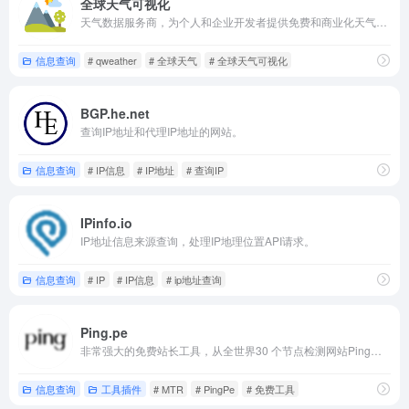
全球天气可视化
天气数据服务商，为个人和企业开发者提供免费和商业化天气服务，包括全球百万城市天气API/SDK/APP、气象大数据分析、行业气象可视化平台等。
信息查询
# qweather
# 全球天气
# 全球天气可视化
BGP.he.net
查询IP地址和代理IP地址的网站。
信息查询
# IP信息
# IP地址
# 查询IP
IPinfo.io
IP地址信息来源查询，处理IP地理位置API请求。
信息查询
# IP
# IP信息
# ip地址查询
Ping.pe
非常强大的免费站长工具，从全世界30 个节点检测网站Ping时间、MTR 和封包传输速度，站长们只要输入查询的IP或域名就能从全世界30个测试点来测试封包的传输时间、经过节点和掉包率等资讯。
信息查询
工具插件
# MTR
# PingPe
# 免费工具