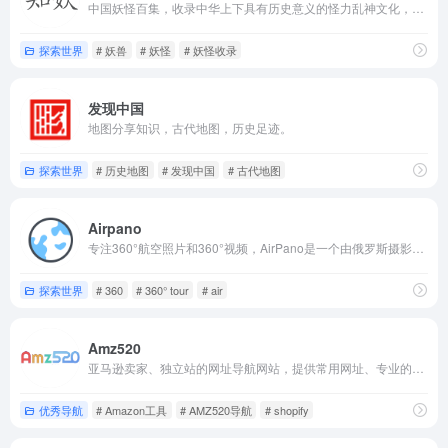
中国妖怪百集，收录中华上下具有历史意义的怪力乱神文化，包括但不仅限于妖，怪，神，魔，鬼，精，仙等，了解古今中外不同的文化知识。
探索世界
# 妖兽
# 妖怪
# 妖怪收录
发现中国
地图分享知识，古代地图，历史足迹。
探索世界
# 历史地图
# 发现中国
# 古代地图
Airpano
专注360°航空照片和360°视频，AirPano是一个由俄罗斯摄影师团队创建的VR项目，是世界上最大的虚拟旅游资源(按地理覆盖范围、航空照片数量以及图像的艺术和技术质量计算)，具有360°全景和360°鸟瞰拍摄的最高质量视频。
探索世界
# 360
# 360° tour
# air
Amz520
亚马逊卖家、独立站的网址导航网站，提供常用网址、专业的常用工具、订单管理ERP、数据软件、关键词工具、站外引流、邮件营销、Shopify营销、潮流趋势等网站入口。
优秀导航
# Amazon工具
# AMZ520导航
# shopify