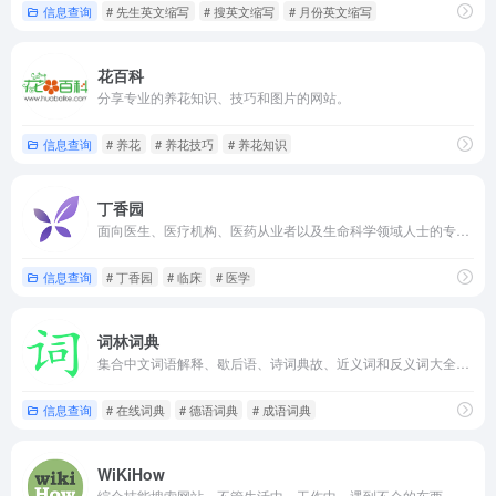
信息查询
# 先生英文缩写
# 搜英文缩写
# 月份英文缩写
花百科
分享专业的养花知识、技巧和图片的网站。
信息查询
# 养花
# 养花技巧
# 养花知识
丁香园
面向医生、医疗机构、医药从业者以及生命科学领域人士的专业性社会化网络，提供医学、医疗、药学、生命科学等相关领域的交流平台、专业知识、最新科研进展以及技术服务。
信息查询
# 丁香园
# 临床
# 医学
词林词典
集合中文词语解释、歇后语、诗词典故、近义词和反义词大全等汉语词典工具的网站，还提供英语、法语、日语、德语、韩语、俄语、西班牙语、葡萄牙语等多种语言词典查询。
信息查询
# 在线词典
# 德语词典
# 成语词典
WiKiHow
综合技能搜索网站，不管生活中，工作中，遇到不会的东西，你都可以利用这个网站搜索。