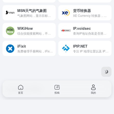
MSN天气的气象图
货币转换器
气象图网站，显示目标地点的温度、风向的分布。
XE Currency 转换器，提供商业级汇率支持。可查询实时汇率。
WiKiHow
IP.voidsec
综合技能搜索网站，不管生活中，工作中，遇到不会的东西，你都可以利用这个网站搜索。
查询IP地址伪装是否泄露。
iFixit
IPIP.NET
免费修理手册网站，iFixit 是一个以维修为主题的全球性互助社区，可以在问题解答论坛和专家一起互动，还可以创建并与全世界分享由你编篡的维修手册。
专注 IP 地理位置以及 IP 画像数据的研究、整理与发行， IP 地理位置数据库主要基于 BGP/ASN 数据以及网络监测点进行城市级 IP 地域数据标注。
Copyright © 2025 知晓天下
首页
投稿
我的