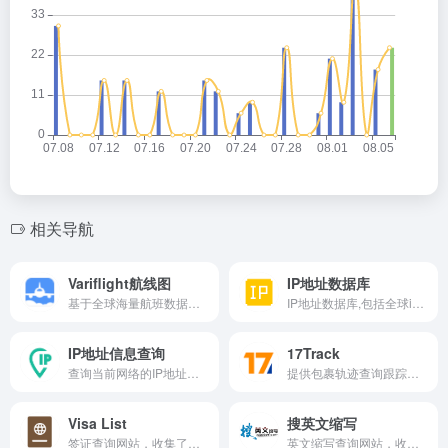
相关导航
Variflight航线图
IP地址数据库
基于全球海量航班数据，分析、处理并进行可视化展示的多元服务产品。为机场、航司等业内组织及航空领域相关从业人员、科研者、旅客等提供各维度的航线查询、航班详情展示、统计分析、数据下载、自助绘线等服务。
IP地址数据库,包括全球ip数据库,国内ip数据库,国外ip数据库,txt+dat格式以及掩码cidr格式),最新行政区划数据库(全国省市区、邮编、区号、拼音、经纬度),最新手机号段归属地数据库,每月发行最新版!
IP地址信息查询
17Track
查询当前网络的IP地址信息，精确到城市邮编等信息。
提供包裹轨迹查询跟踪服务，输入运单号码可以查到轨迹信息。
Visa List
搜英文缩写
签证查询网站，收集了世界上238+个国家签证信息的网站，能够知道从所在国出发，去往哪些国家是免签、哪些国家是落地签，以及哪些国家需要办理签证等信息。
英文缩写查询网站，收集了50万余的英文缩写，提供最新缩写的查询及其意思和解释，包括月份、有限公司英文缩写。