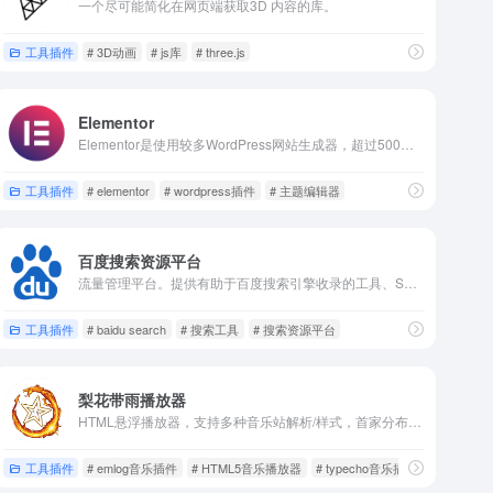
一个尽可能简化在网页端获取3D 内容的库。
工具插件
# 3D动画
# js库
# three.js
Elementor
Elementor是使用较多WordPress网站生成器，超过500万的活跃安装，使用拖放界面创建漂亮的站点和页面。
工具插件
# elementor
# wordpress插件
# 主题编辑器
百度搜索资源平台
流量管理平台。提供有助于百度搜索引擎收录的工具、SEO建议、API接口、多端适配服务的能力等。
工具插件
# baidu search
# 搜索工具
# 搜索资源平台
梨花带雨播放器
HTML悬浮播放器，支持多种音乐站解析/样式，首家分布式节点布置完美解决拖速问题，免费且嵌融所有网站，非绚丽彩虹/明月浩空播放器破解版。
工具插件
# emlog音乐插件
# HTML5音乐播放器
# typecho音乐插件