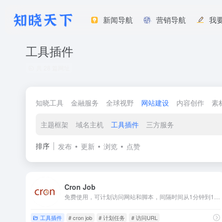
新闻导航
营销导航
我
工具插件
共 28 篇网址
知晓工具
金融服务
全球视野
网站建设
内容创作
素
主题框架
域名主机
工具插件
三方服务
排序
发布
更新
浏览
点赞
Cron Job
免费使用，可计划访问网站和脚本，间隔时间从1分钟到1年。
工具插件
# cron job
# 计划任务
# 访问URL