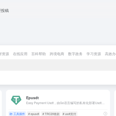
要投稿
材资源
在线应用
百科帮助
跨境电商
数字政务
学习资源
高效办
Epusdt
Easy Payment Usdt，由Go语言编写的私有化部署Usdt支付中间件(Trc20网络) 站长或开发者可通过Epusdt提供的http api集成至您的任何系统，无需过多的配置，仅仅依赖mysql和redis 可实现USDT的在线支付和消息回调，这一切在优雅和顷刻间完成！
工具插件
# epusdt
# TRC20收款
# usdt支付