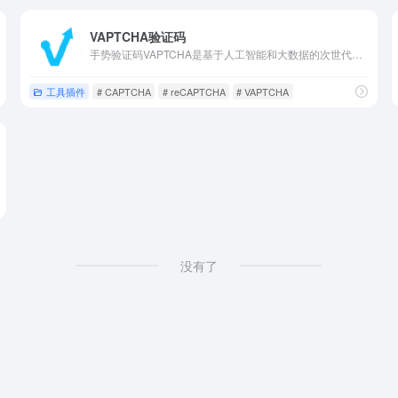
VAPTCHA验证码
手势验证码VAPTCHA是基于人工智能和大数据的次世代人机验证解决方案。独有的验证策略及风控模型组合可彻底杜绝刷票、灌水、撞库等恶意攻击行为。
工具插件
# CAPTCHA
# reCAPTCHA
# VAPTCHA
没有了