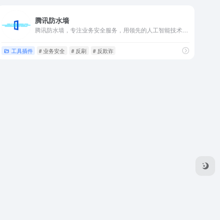
腾讯防水墙
腾讯防水墙，专注业务安全服务，用领先的人工智能技术解决业务欺诈、薅羊毛、刷单、爬虫、撞库等问题，让您的企业零投入也能有微信/QQ级别的业务安全服务。
工具插件
# 业务安全
# 反刷
# 反欺诈