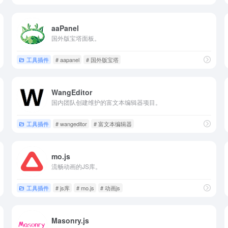
aaPanel
国外版宝塔面板。
工具插件
# aapanel
# 国外版宝塔
WangEditor
国内团队创建维护的富文本编辑器项目。
工具插件
# wangeditor
# 富文本编辑器
mo.js
流畅动画的JS库。
工具插件
# js库
# mo.js
# 动画js
Masonry.js