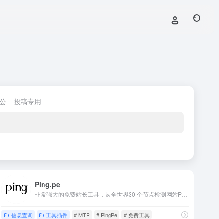
公
投稿专用
Ping.pe
非常强大的免费站长工具，从全世界30 个节点检测网站Ping时间、MTR 和封包传输速度，站长们只要输入查询的IP或域名就能从全世界30个测试点来测试封包的传输时间、经过节点和掉包率等资讯。
信息查询
工具插件
# MTR
# PingPe
# 免费工具