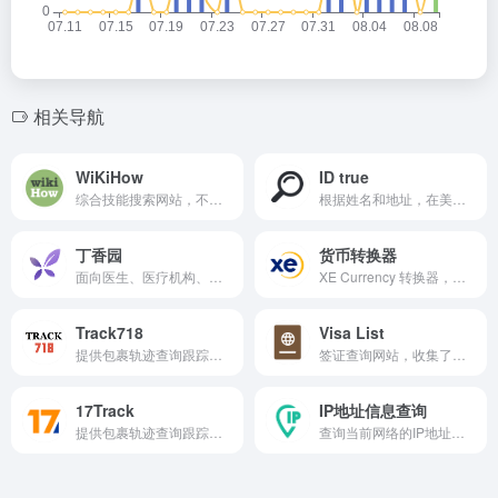
相关导航
WiKiHow
ID true
综合技能搜索网站，不管生活中，工作中，遇到不会的东西，你都可以利用这个网站搜索。
根据姓名和地址，在美国联邦、州、县、市和地方数据库中的数百万条公共记录中，搜索关于此人的信息背景。
丁香园
货币转换器
面向医生、医疗机构、医药从业者以及生命科学领域人士的专业性社会化网络，提供医学、医疗、药学、生命科学等相关领域的交流平台、专业知识、最新科研进展以及技术服务。
XE Currency 转换器，提供商业级汇率支持。可查询实时汇率。
Track718
Visa List
提供包裹轨迹查询跟踪服务，输入运单号码可以查到轨迹信息。目前支持100多个运输商。
签证查询网站，收集了世界上238+个国家签证信息的网站，能够知道从所在国出发，去往哪些国家是免签、哪些国家是落地签，以及哪些国家需要办理签证等信息。
17Track
IP地址信息查询
提供包裹轨迹查询跟踪服务，输入运单号码可以查到轨迹信息。
查询当前网络的IP地址信息，精确到城市邮编等信息。