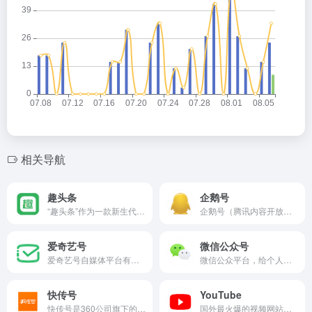
相关导航
趣头条
企鹅号
“趣头条”作为一款新生代内容资讯APP，倡导“让您的阅读更有价值”的运营理念，并通过大数据算法和云计算等技术，为用户提供感兴趣、有价值的个性化内容及服务。
企鹅号（腾讯内容开放平台）是腾讯旗下的一站式内容创作运营平台，致力于帮助媒体、自媒体、企业、机构获得更多曝光与关注，持续扩大品牌影响力和商业变现能力，扶植优质内容生产者做大做强，建立合理、健康、安全的内容生态体系。
爱奇艺号
微信公众号
爱奇艺号自媒体平台有多样的内容创作身份：文学、轻小说、漫画、百科、直播，多种分成模式，让创作看得到收益。更强大的产品，助你创作无忧。
微信公众平台，给个人、企业和组织提供业务服务与用户管理能力的服务平台。
快传号
YouTube
快传号是360公司旗下的自媒体平台，将内容在360各产品端（360手机浏览器、手机卫士、手机助手、免费WIFI等）推送给受众。
国外最火爆的视频网站，观看影片和音乐、上载原创内容，并与世界各地的人分享。