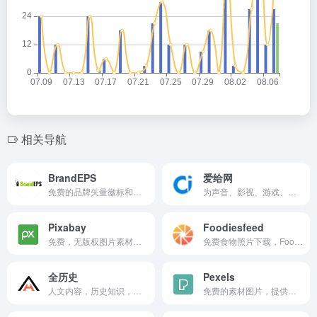
相关导航
BrandEPS
爱给网
免费的品牌矢量徽标和图标的数据库，以EPS、SVG、JPG和PNG文件格式下载。
为声音、影视、游戏、动画创作者，提供高品质、多品类、优秀的创意作品服务。
Pixabay
Foodiesfeed
免费，无版权图片素材网站。
免费食物照片下载，Foodiesfeed有超过2,000多张食品图片，可商用的最佳免费食品图片（cc0许可证）。
全历史
Pexels
人文内容，历史知识，以AI知识图谱为核心引擎，通过高度时空化、关联化数据的方式构造及展现历史知识。让用户沉浸在纵横开阔、左图右史的（历史、人文、社科等）知识海洋中。
免费的素材图片，提供高清尺寸且品质优良的免费照片网站。