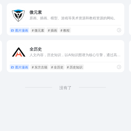
微元素
原画、插画、模型、游戏等美术资源和教程资源的网站。
图片漫画
# 微元素
# 插画
# 教程
全历史
人文内容，历史知识，以AI知识图谱为核心引擎，通过高度时空化、关联化数据的方式构造及展现历史知识。让用户沉浸在纵横开阔、左图右史的（历史、人文、社科等）知识海洋中。
图片漫画
# 东方古籍
# 全历史
# 历史知识
没有了