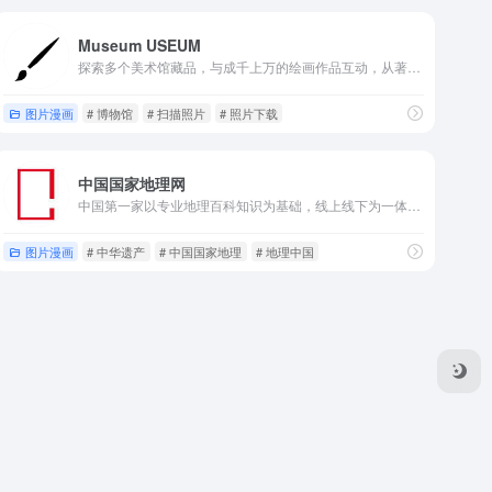
Museum USEUM
探索多个美术馆藏品，与成千上万的绘画作品互动，从著名的经典杰作到来自世界各地的当代艺术家。
图片漫画
# 博物馆
# 扫描照片
# 照片下载
中国国家地理网
中国第一家以专业地理百科知识为基础，线上线下为一体的多元化经营体系。主要经营门户网站、电子杂志、无线增值业务、广告传媒、线下活动、旅游房地产等项目。宗旨：阅古今,行天下,品生活！定位：最权威的地理资讯百科网站，最专业的深度旅游体验平台最具特色的互动社区。
图片漫画
# 中华遗产
# 中国国家地理
# 地理中国