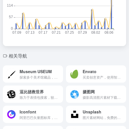
相关导航
Museum USEUM
Envato
探索多个美术馆藏品，与成千上万的绘画作品互动，从著名的经典杰作到来自世界各地的当代艺术家。
买卖创意资产，使用智能设计模板，学习创意技能，甚至雇用自由职业者。Envato有行业领先的市场和无限制的订阅服务，可帮助创意者更快地完成项目。
逗比拯救世界
摄图网
致力于表情包搜索，较多的表情包资源。
摄影高清图片素材下载的图库作品网站,提供手绘插画,海报,ppt模板,科技,城市,商务,建筑,风景,美食,家居,外景,背景等好看的图片设计素材可供下载。
Iconfont
Unsplash
阿里巴巴矢量图标库，功能很强大且图标内容丰富，提供矢量图标下载、在线存储、格式转换等功能。阿里巴巴体验团队倾力打造，设计和前端开发的便捷工具。
图片素材网站，免费的高清无版权的图片。