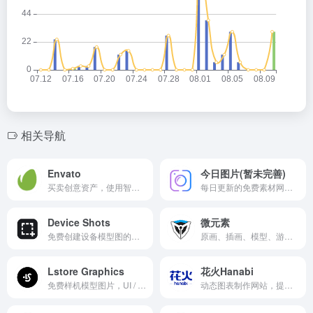
相关导航
Envato
今日图片(暂未完善)
买卖创意资产，使用智能设计模板，学习创意技能，甚至雇用自由职业者。Envato有行业领先的市场和无限制的订阅服务，可帮助创意者更快地完成项目。
每日更新的免费素材网站。
Device Shots
微元素
免费创建设备模型图的在线工具，提供六种类型素材：手机、平板、笔记电脑或主机电脑、显示器、智慧手表和智能家居设备。
原画、插画、模型、游戏等美术资源和教程资源的网站。
Lstore Graphics
花火Hanabi
免费样机模型图片，UI / UX工具，设计师的场景创建者。
动态图表制作网站，提供10种动态图表模板，动态条形图、动态排名图、动态柱状图、动态瀑布图、动态折线图、动态极坐标折线图、动态气泡图、动态地图气泡图、动态地图流向图、动态地图热力图。