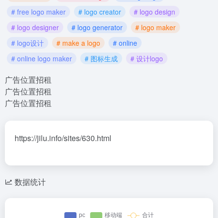
# free logo maker
# logo creator
# logo design
# logo designer
# logo generator
# logo maker
# logo设计
# make a logo
# online
# online logo maker
# 图标生成
# 设计logo
广告位置招租
广告位置招租
广告位置招租
https://jilu.info/sites/630.html
数据统计