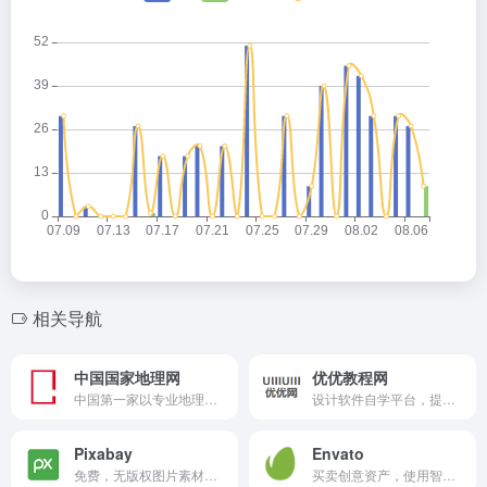
相关导航
中国国家地理网
优优教程网
中国第一家以专业地理百科知识为基础，线上线下为一体的多元化经营体系。主要经营门户网站、电子杂志、无线增值业务、广告传媒、线下活动、旅游房地产等项目。宗旨：阅古今,行天下,品生活！定位：最权威的地理资讯百科网站，最专业的深度旅游体验平台最具特色的互动社区。
设计软件自学平台，提供原创平面、UI、网页、C4D、Sketch、动效等免费教程。提供软件下载安装教程。
Pixabay
Envato
免费，无版权图片素材网站。
买卖创意资产，使用智能设计模板，学习创意技能，甚至雇用自由职业者。Envato有行业领先的市场和无限制的订阅服务，可帮助创意者更快地完成项目。