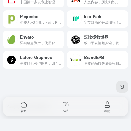
中国第一家以专业地理百科知识为基础，线上线下为一体的多元化经营体系。主要经营门户网站、电子杂志、无线增值业务、广告传媒、线下活动、旅游房地产等项目。宗旨：阅古今,行天下,品生活！定位：最权威的地理资讯百科网站，最专业的深度旅游体验平台最具特色的互动社区。
人文内容，历史知识，以AI知识图谱为核心引擎，通过高度时空化、关联化数据的方式构造及展现历史知识。让用户沉浸在纵横开阔、左图右史的（历史、人文、社科等）知识海洋中。
Picjumbo
IconPark
免费无水印图片下载，Picjumbo提供数以千计的100%免费没有水印的库存图像。
字节跳动的开源图标库，可以根据SVG源文件变换出多种主题。
Envato
逗比拯救世界
买卖创意资产，使用智能设计模板，学习创意技能，甚至雇用自由职业者。Envato有行业领先的市场和无限制的订阅服务，可帮助创意者更快地完成项目。
致力于表情包搜索，较多的表情包资源。
Lstore Graphics
BrandEPS
免费样机模型图片，UI / UX工具，设计师的场景创建者。
免费的品牌矢量徽标和图标的数据库，以EPS、SVG、JPG和PNG文件格式下载。
Copyright © 2025 知晓天下
首页
投稿
我的