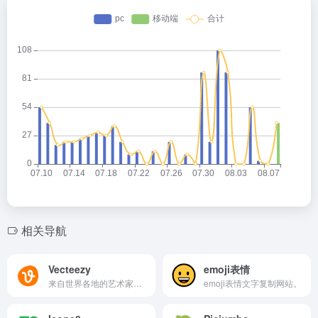
相关导航
Vecteezy
emoji表情
来自世界各地的艺术家创作的免费矢量、剪贴画、矢量艺术图像、设计模板和插图。
emoji表情文字复制网站。