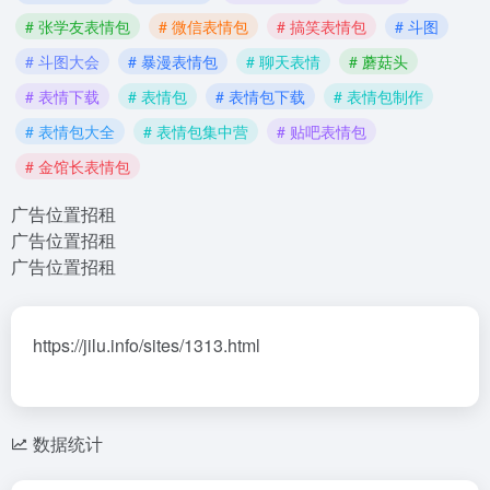
# 张学友表情包
# 微信表情包
# 搞笑表情包
# 斗图
# 斗图大会
# 暴漫表情包
# 聊天表情
# 蘑菇头
# 表情下载
# 表情包
# 表情包下载
# 表情包制作
# 表情包大全
# 表情包集中营
# 贴吧表情包
# 金馆长表情包
广告位置招租
广告位置招租
广告位置招租
https://jilu.info/sites/1313.html
数据统计