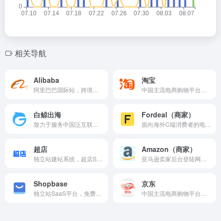
相关导航
Alibaba
淘宝
阿里巴巴国际站，跨境贸易B2B电子商务平台。
中国主流电商购物平台之一。
白鲸出海
Fordeal（商家）
致力于服务中国泛互联网企业走向海外的综合服务平台，目前白鲸出海涵盖资讯（快讯、7×24h、问答和话题等）、数据（公司、产品、资本、榜单、专辑和投放等）、服务（合作、招聘、活动、投融资和众创空间等）以及社群社区等共四大模块。
面向海外C端消费者的电商购物平台(B2C) ，将中国品牌和供应链输送到全球消费者手中。 目前主要在中东地区运营,覆盖沙特、阿联酋、科威特、卡塔尔、阿曼、巴林等国家。
超店
Amazon（商家）
独立站建站系统，超店Shoplus全程助力卖家成功出海、成功出单，最终成功打造全球化品牌。
亚马逊卖家后台登陆网址。
Shopbase
京东
独立站SaaS平台，免费试用14天，无需绑定信用卡。最低套餐19美金/月，交易佣金2%。
中国主流电商购物平台之一。