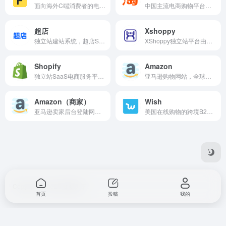
面向海外C端消费者的电商购物平台(B2C) ，将中国品牌和供应链输送到全球消费者手中。 目前主要在中东地区运营,覆盖沙特、阿联酋、科威特、卡塔尔、阿曼、巴林等国家。
中国主流电商购物平台之一。
超店
Xshoppy
独立站建站系统，超店Shoplus全程助力卖家成功出海、成功出单，最终成功打造全球化品牌。
XShoppy独立站平台由深圳市赛凌科技有限公司自主研发（499元/月，交易佣金0.7%），通过其创新的SaaS建站+云栈生态链服务模式，致力于打通独立站生态从产品-建站-推广-支付-仓储-物流的整体闭环。XShoppy独立站平台，“X”代表着对跨境行业的无限憧憬，我们不只是建站工具，而是跨境新生态构建者，更代表着对合作客户的全方位赋能。
Shopify
Amazon
独立站SaaS电商服务平台，为电商卖家提供搭建网店的技术和模版，管理全渠道的营销、售卖、支付、物流等服务。最低套餐29美元/月，交易佣金2%。
亚马逊购物网站，全球最大的购物平台。
Amazon（商家）
Wish
亚马逊卖家后台登陆网址。
美国在线购物的跨境B2C电商平台。
Copyright © 2025 知晓天下
首页
投稿
我的