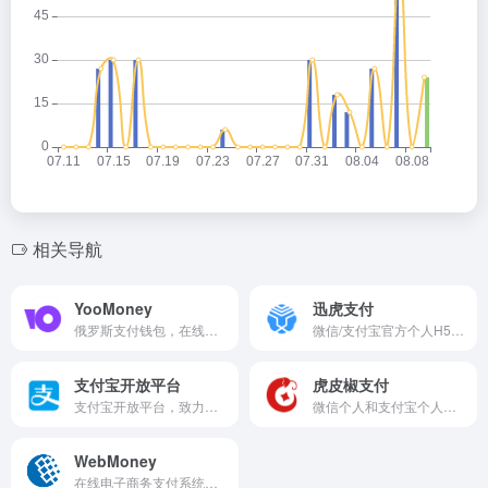
相关导航
YooMoney
迅虎支付
俄罗斯支付钱包，在线付款卢布或外币，如需开通认证，请联系QQ：2778394651（说明来意）。
微信/支付宝官方个人H5支付接口，无需营业执照个人可申请微信H5支付，不挂机手机唤醒微信app付款、微信支付宝官方结算，资金不中转安全有保障的支付接口。
支付宝开放平台
虎皮椒支付
支付宝开放平台，致力于为开发者提供支付、理财、信用、口碑开店、安全、营销、社交等各类能力及行业解决方案，在这里可以找到开发者、服务商、渠道商需要的各种能力、帮助及服务。
微信个人和支付宝个人收款账户，提供个人收款API支付接口，不挂机，无需提现，官方清算，金额无限制，支持各种网站系统API对接。
WebMoney
在线电子商务支付系统，WebMoney系统中有不同货币的电子钱包。