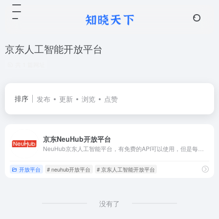
京东人工智能开放平台
共 1 篇网址
排序
发布
更新
浏览
点赞
京东NeuHub开放平台
NeuHub京东人工智能平台，有免费的API可以使用，但是每天有限额。
开放平台
# neuhub开放平台
# 京东人工智能开放平台
没有了