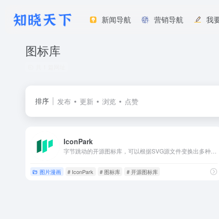
新闻导航
营销导航
我
图标库
共 1 篇网址
排序
发布
更新
浏览
点赞
IconPark
字节跳动的开源图标库，可以根据SVG源文件变换出多种主题。
图片漫画
# IconPark
# 图标库
# 开源图标库