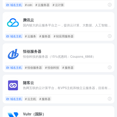
域名主机
# cdn
# 云服务器
# 云计算
腾讯云
国内较大的云服务平台之一，提供云计算、大数据、人工智能等技术产品与服务。
域名主机
# 云服务
# 服务器
# 轻应用服务器
恒创服务器
恒创科技的服务器（15%优惠码：Coupons_6868）
域名主机
# 恒创服务器
# 恒创科技
# 服务器
随客云
热网互联的云计算平台，有VPS主机和独立云服务器，目前有活动，比阿里云的轻应用服务器便宜些。
域名主机
# 云主机
# 服务器
Vultr（国际）