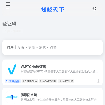
验证码
共 2 篇网址
排序
发布
更新
浏览
点赞
VAPTCHA验证码
手势验证码VAPTCHA是基于人工智能和大数据的次世代人机验证解决方案。独有的验证策略及风控模型组合可彻底杜绝刷票、灌水、撞库等恶意攻击行为。
工具插件
# CAPTCHA
# reCAPTCHA
# VAPTCHA
腾讯防水墙
腾讯防水墙，专注业务安全服务，用领先的人工智能技术解决业务欺诈、薅羊毛、刷单、爬虫、撞库等问题，让您的企业零投入也能有微信/QQ级别的业务安全服务。