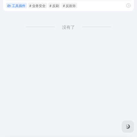
工具插件
# 业务安全
# 反刷
# 反欺诈
没有了