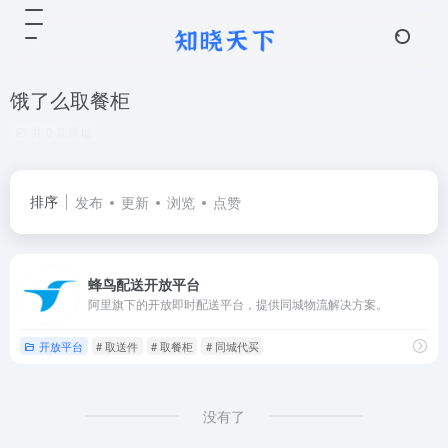
饿了么取餐柜
共 0 篇网址
排序
发布
更新
浏览
点赞
蜂鸟配送开放平台
阿里旗下的开放即时配送平台，提供同城物流解决方案。
开放平台
# 取送件
# 取餐柜
# 同城代买
没有了