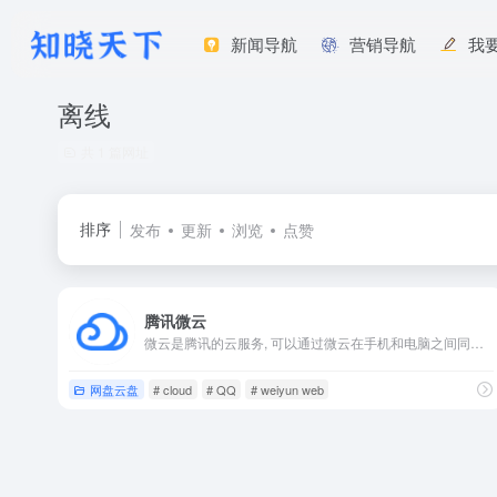
新闻导航
营销导航
我
离线
共 1 篇网址
排序
发布
更新
浏览
点赞
腾讯微云
微云是腾讯的云服务, 可以通过微云在手机和电脑之间同步文件、推送照片和传输数据。
网盘云盘
# cloud
# QQ
# weiyun web