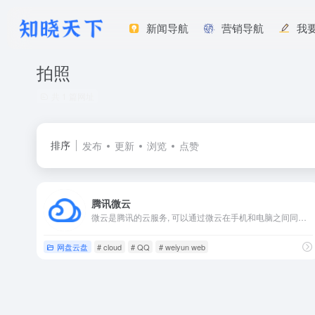
新闻导航
营销导航
我
拍照
共 1 篇网址
排序
发布
更新
浏览
点赞
腾讯微云
微云是腾讯的云服务, 可以通过微云在手机和电脑之间同步文件、推送照片和传输数据。
网盘云盘
# cloud
# QQ
# weiyun web