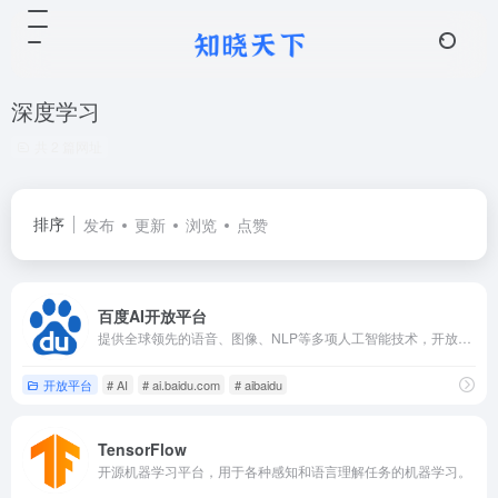
深度学习
共 2 篇网址
排序
发布
更新
浏览
点赞
百度AI开放平台
提供全球领先的语音、图像、NLP等多项人工智能技术，开放对话式人工智能系统、智能驾驶系统两大行业生态。
开放平台
# AI
# ai.baidu.com
# aibaidu
TensorFlow
开源机器学习平台，用于各种感知和语言理解任务的机器学习。