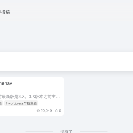
要投稿
enav
本站源码就是此主题2.X版本，目前最新版是3.X。3.X版本之前主题叫WebStack Pro)。 介绍 主题包含开源版WebStack的所有功能，且数据库无缝升级（需重新设置主题设置项） 重构开源版...
题
# wordpress导航主题
20,040
0
没有了