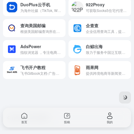
DuoPlus云手机
922Proxy
为海外社媒（TikTok, WhatsAPP等）营销提供云手机服务，用户无需购买多台实体手机即可在电脑前操作N台云手机，管理N个社媒账号。
可获取Socks5住宅代理，连接速度快，流量计价较为便宜。批量营销，建议使用包月不限IP和流量的套餐。
查询美国邮编
企查查
根据美国邮编查询所在的位置信息。
企业信用查询工具，提供快速查询企业工商信息、法院判决信息、关联企业信息、法律诉讼、失信信息、被执行人信息、知识产权信息、公司新闻、企业年报等服务。
AdsPower
白鲸出海
指纹浏览器 ，专注电商营销防关联，可以登录多种账号。
致力于服务中国泛互联网企业走向海外的综合服务平台，目前白鲸出海涵盖资讯（快讯、7×24h、问答和话题等）、数据（公司、产品、资本、榜单、专辑和投放等）、服务（合作、招聘、活动、投融资和众创空间等）以及社群社区等共四大模块。
飞书开户教程
雨果网
飞书Gitbook文档-广告账户开户指南。
提供跨境电商等新闻资讯的智能服务平台，有CCEE跨境智能选品平台，链接起跨境电商平台、服务商、工厂及众多卖家，致力打造跨境电商全新生态链条。
Copyright © 2025 知晓天下
首页
投稿
我的