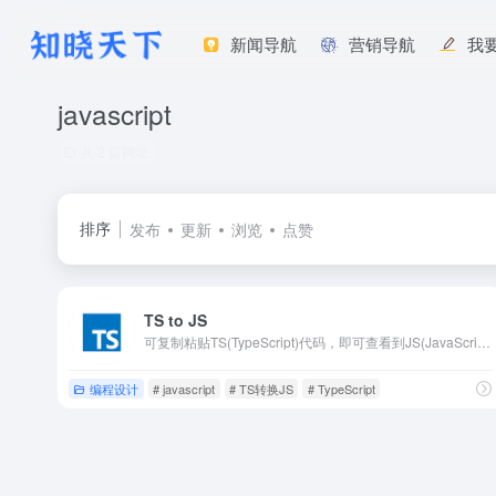
新闻导航
营销导航
我
javascript
共 2 篇网址
排序
发布
更新
浏览
点赞
TS to JS
可复制粘贴TS(TypeScript)代码，即可查看到JS(JavaScript)代码。
编程设计
# javascript
# TS转换JS
# TypeScript