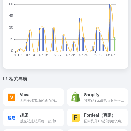
相关导航
Vova
Shopify
面向全球市场的新兴的移动端跨境电商平台。
独立站SaaS电商服务平台，为电商卖家提供搭建网店的技术和模版，管理全渠道的营销、售卖、支付、物流等服务。最低套餐29美元/月，交易佣金2%。
超店
Fordeal（商家）
独立站建站系统，超店Shoplus全程助力卖家成功出海、成功出单，最终成功打造全球化品牌。
面向海外C端消费者的电商购物平台(B2C) ，将中国品牌和供应链输送到全球消费者手中。 目前主要在中东地区运营,覆盖沙特、阿联酋、科威特、卡塔尔、阿曼、巴林等国家。