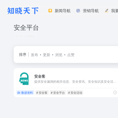
新闻导航
营销导航
我
安全平台
共 1 篇网址
排序
发布
更新
浏览
点赞
安全客
提供安全漏洞的相关信息、安全资讯、安全知识及安全活动的安全平台。
数据资料
# 安全客
# 安全平台
# 安全活动