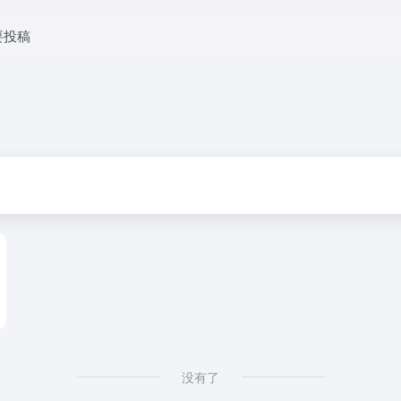
要投稿
没有了